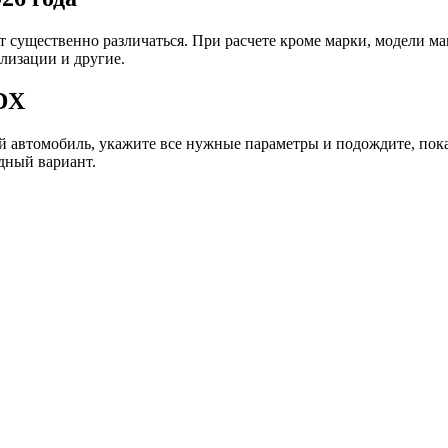
т существенно различаться. При расчете кроме марки, модели м
ализации и другие.
DX
вый автомобиль, укажите все нужные параметры и подождите, по
дный вариант.