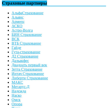
Страховые партнеры
АльфаСтрахование
Альянс
Армеец
АСКО
Астро-Волга
БИН Страхование
ВСК
ВТБ Страхование
Гайде
Гута-страхование
Д2 Страхование
Дальакфес
Двадцать первый век
Зетта Страхование
Интач Страхование
Либерти Страхование
МАКС
Мегарус-Д
Надежда
Наско
Омск
Опора