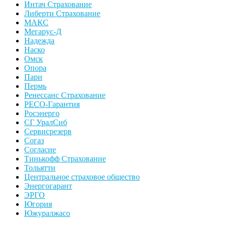
Интач Страхование
Либерти Страхование
МАКС
Мегарус-Д
Надежда
Наско
Омск
Опора
Пари
Пермь
Ренессанс Страхование
РЕСО-Гарантия
Росэнерго
СГ УралСиб
Сервисрезерв
Согаз
Согласие
Тинькофф Страхование
Тольятти
Центральное страховое общество
Энергогарант
ЭРГО
Югория
Южуралжасо