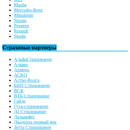
Mazda
Mercedes-Benz
Mitsubishi
Nissan
Peugeot
Renault
Skoda
Страховые партнеры
АльфаСтрахование
Альянс
Армеец
АСКО
Астро-Волга
БИН Страхование
ВСК
ВТБ Страхование
Гайде
Гута-страхование
Д2 Страхование
Дальакфес
Двадцать первый век
Зетта Страхование