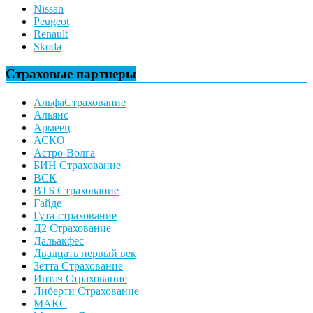
Nissan
Peugeot
Renault
Skoda
Страховые партнеры
АльфаСтрахование
Альянс
Армеец
АСКО
Астро-Волга
БИН Страхование
ВСК
ВТБ Страхование
Гайде
Гута-страхование
Д2 Страхование
Дальакфес
Двадцать первый век
Зетта Страхование
Интач Страхование
Либерти Страхование
МАКС