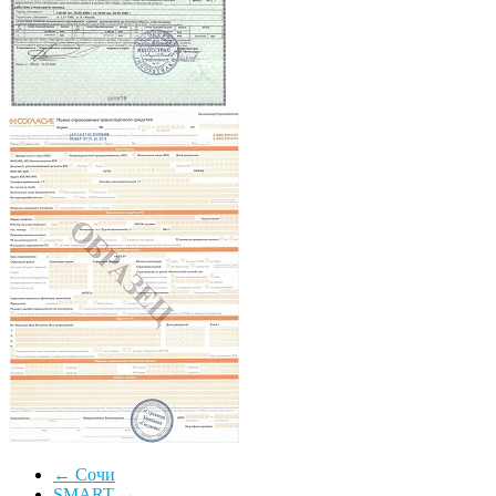
←
Сочи
SMART
→