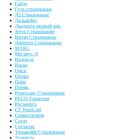
Гайде
Гута-страхование
Д2 Страхование
Дальакфес
Двадцать первый век
Зетта Страхование
Интач Страхование
Либерти Страхование
МАКС
Мегарус-Д
Надежда
Наско
Омск
Опора
Пари
Пермь
Ренессанс Страхование
РЕСО-Гарантия
Росэнерго
СГ УралСиб
Сервисрезерв
Согаз
Согласие
Тинькофф Страхование
Тольятти