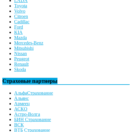
LADA
Toyota
Volvo
Citroen
Cadillac
Ford
KIA
Mazda
Mercedes-Benz
Mitsubishi
Nissan
Peugeot
Renault
Skoda
Страховые партнеры
АльфаСтрахование
Альянс
Армеец
АСКО
Астро-Волга
БИН Страхование
ВСК
ВТБ Страхование