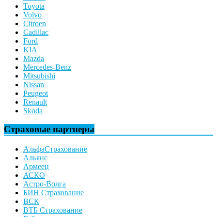
Toyota
Volvo
Citroen
Cadillac
Ford
KIA
Mazda
Mercedes-Benz
Mitsubishi
Nissan
Peugeot
Renault
Skoda
Страховые партнеры
АльфаСтрахование
Альянс
Армеец
АСКО
Астро-Волга
БИН Страхование
ВСК
ВТБ Страхование