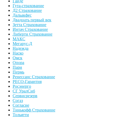
Гайде
Гута-страхование
Д2 Страхование
Дальакфес
Двадцать первый век
Зетта Страхование
Интач Страхование
Либерти Страхование
МАКС
Мегарус-Д
Надежда
Наско
Омск
Опора
Пари
Пермь
Ренессанс Страхование
РЕСО-Гарантия
Росэнерго
СГ УралСиб
Сервисрезерв
Согаз
Согласие
Тинькофф Страхование
Тольятти