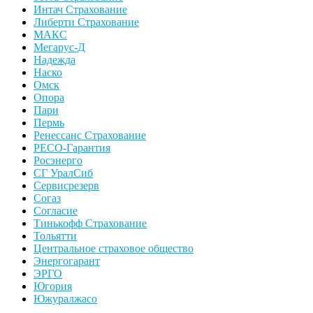
Интач Страхование
Либерти Страхование
МАКС
Мегарус-Д
Надежда
Наско
Омск
Опора
Пари
Пермь
Ренессанс Страхование
РЕСО-Гарантия
Росэнерго
СГ УралСиб
Сервисрезерв
Согаз
Согласие
Тинькофф Страхование
Тольятти
Центральное страховое общество
Энергогарант
ЭРГО
Югория
Южуралжасо