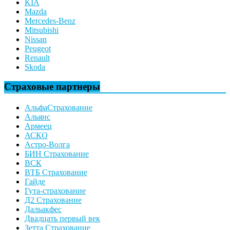
KIA
Mazda
Mercedes-Benz
Mitsubishi
Nissan
Peugeot
Renault
Skoda
Страховые партнеры
АльфаСтрахование
Альянс
Армеец
АСКО
Астро-Волга
БИН Страхование
ВСК
ВТБ Страхование
Гайде
Гута-страхование
Д2 Страхование
Дальакфес
Двадцать первый век
Зетта Страхование